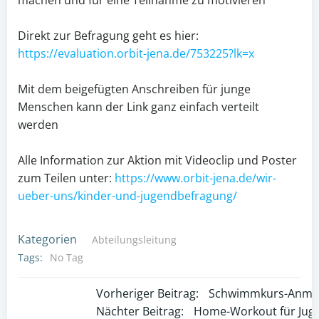
machen und für eine Teilnahme zu motivieren
Direkt zur Befragung geht es hier:
https://evaluation.orbit-jena.de/753225?lk=x
Mit dem beigefügten Anschreiben für junge
Menschen kann der Link ganz einfach verteilt
werden
Alle Information zur Aktion mit Videoclip und Poster
zum Teilen unter:
https://www.orbit-jena.de/wir-
ueber-uns/kinder-und-jugendbefragung/
Kategorien
Abteilungsleitung
Tags:
No Tag
Post
Vorheriger Beitrag:
Schwimmkurs-Anmel
Post
Nächter Beitrag:
Home-Workout für Juge